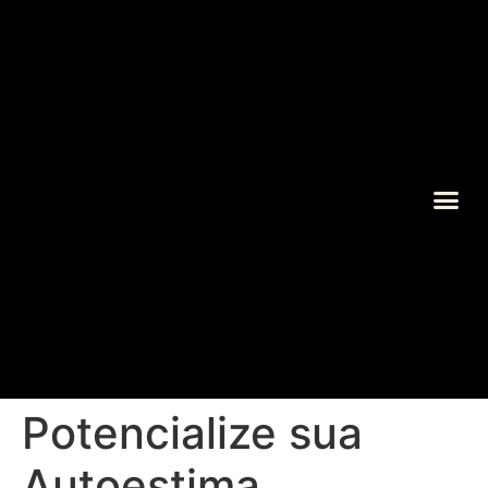
Sobre Gislene 
Potencialize sua
Autoestima