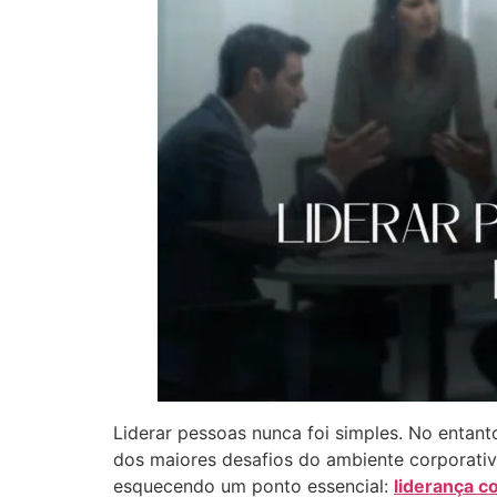
Liderar pessoas nunca foi simples. No entant
dos maiores desafios do ambiente corporativ
esquecendo um ponto essencial:
liderança c