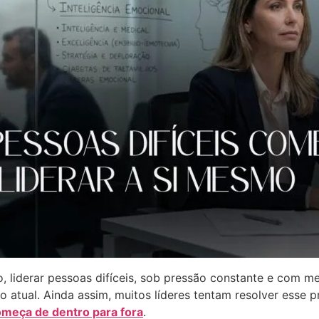
o, liderar pessoas difíceis, sob pressão constante e com m
o atual. Ainda assim, muitos líderes tentam resolver esse
omeça de dentro para fora
.