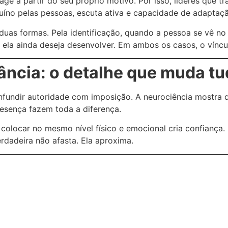
ge a partir do seu próprio motivo. Por isso, líderes que 
nuíno pelas pessoas, escuta ativa e capacidade de adaptaç
duas formas. Pela identificação, quando a pessoa se vê no
ela ainda deseja desenvolver. Em ambos os casos, o víncul
ância: o detalhe que muda t
fundir autoridade com imposição. A neurociência mostra 
resença fazem toda a diferença.
se colocar no mesmo nível físico e emocional cria confiança.
erdadeira não afasta. Ela aproxima.