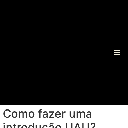
Sobre Gislene 
Como fazer uma
introdução UAU?